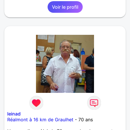
l'envie de se projeter dans l'avenir. Dialoguer avec
Voir le profil
les autres est important pour mieux se connaître et
comprendre les autres. Il est évident que cela est
enrichissant ! et si à travers cela, je peux rencontrer
"mon autre", quoi de mieux ! il est clair cependant
que les rencontres éphémères ne m'intéressent pas.
En effet, de nature sincère, fidèle et romantique, je
préfère les vraies histoires d'amour..... je cherche
mon alter ego: simplicité,pas trop
compliqué,sportivité,complicité,sincerité,fidelité,non
fumeuse... merci d'avoir pris le temps de lire mon
message au plaisir de lire le votre....
leinad
Réalmont à 16 km de Graulhet
- 70 ans