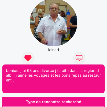
leinad
bonjour.j ai 68 ans divorcè j habite dans la region d
albi . j aime les voyages et les bons repas au restaur
ent .
Type de rencontre recherché