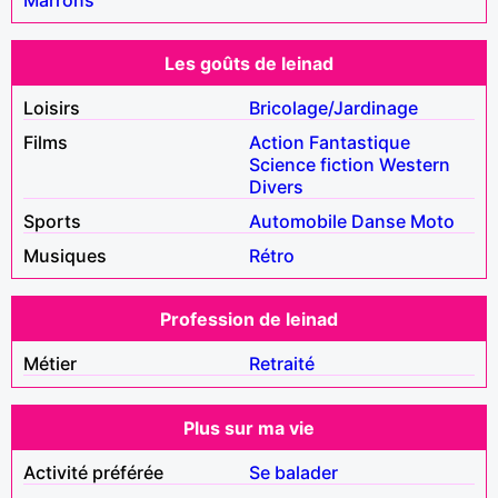
Les goûts de leinad
Loisirs
Bricolage/Jardinage
Films
Action
Fantastique
Science fiction
Western
Divers
Sports
Automobile
Danse
Moto
Musiques
Rétro
Profession de leinad
Métier
Retraité
Plus sur ma vie
Activité préférée
Se balader