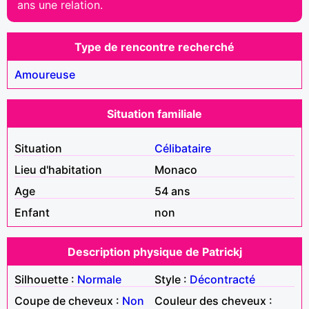
ans une relation.
Type de rencontre recherché
Amoureuse
Situation familiale
Situation
Célibataire
Lieu d'habitation
Monaco
Age
54 ans
Enfant
non
Description physique de Patrickj
Silhouette :
Normale
Style :
Décontracté
Coupe de cheveux :
Non
Couleur des cheveux :