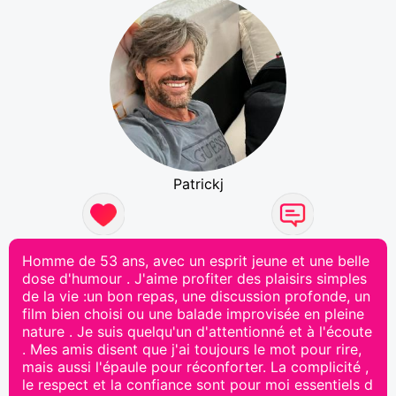
Patrickj
Homme de 53 ans, avec un esprit jeune et une belle
dose d'humour . J'aime profiter des plaisirs simples
de la vie :un bon repas, une discussion profonde, un
film bien choisi ou une balade improvisée en pleine
nature . Je suis quelqu'un d'attentionné et à l'écoute
. Mes amis disent que j'ai toujours le mot pour rire,
mais aussi l'épaule pour réconforter. La complicité ,
le respect et la confiance sont pour moi essentiels d