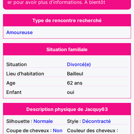
er pour avoir plus d'informations. A bientôt
Type de rencontre recherché
Amoureuse
Situation familiale
Situation
Divorcé(e)
Lieu d'habitation
Bailleul
Age
62 ans
Enfant
oui
Description physique de Jacquy63
Silhouette :
Normale
Style :
Décontracté
Coupe de cheveux :
Non
Couleur des cheveux :