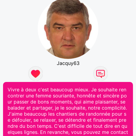
Jacquy63
Vivre à deux c'est beaucoup mieux. Je souhaite ren
contrer une femme souriante, honnête et sincère po
ur passer de bons moments, qui aime plaisanter, se
balader et partager, je le souhaite, notre complicité.
J'aime beaucoup les chantiers de randonnée pour s
e défouler, se relaxer, se détendre et finalement pre
ndre du bon temps. C'est difficile de tout dire en qu
elques lignes. En revanche, vous pouvez me contact