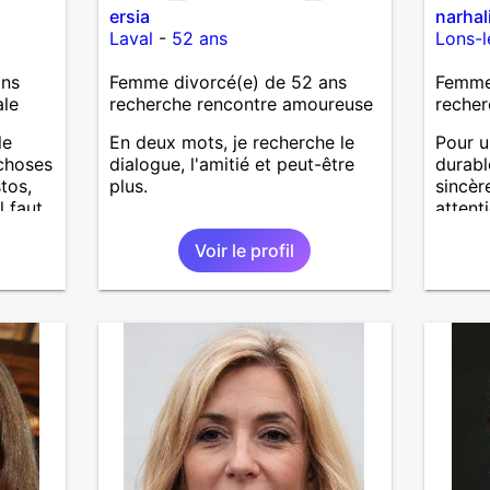
ersia
narhal
Laval
-
52 ans
Lons-l
ans
Femme divorcé(e) de 52 ans
Femme 
ale
recherche rencontre amoureuse
recher
le
En deux mots, je recherche le
Pour u
 choses
dialogue, l'amitié et peut-être
durabl
tos,
plus.
sincère
l faut
attent
ans
menteu
Voir le profil