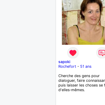
sapoki
Rochefort
-
51 ans
Cherche des gens pour
dialoguer, faire connaissa
puis laisser les choses se 
d'elles-mêmes.