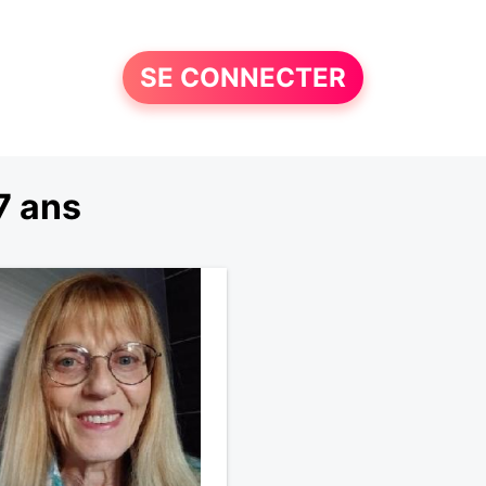
SE CONNECTER
7 ans