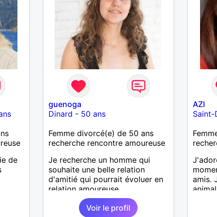
guenoga
AZI
ans
Dinard
-
50 ans
Saint-
ans
Femme divorcé(e) de 50 ans
Femme
ureuse
recherche rencontre amoureuse
recher
ie de
Je recherche un homme qui
J'ador
s
souhaite une belle relation
moment
d'amitié qui pourrait évoluer en
amis. 
relation amoureuse
animal
ou à l
Voir le profil
person