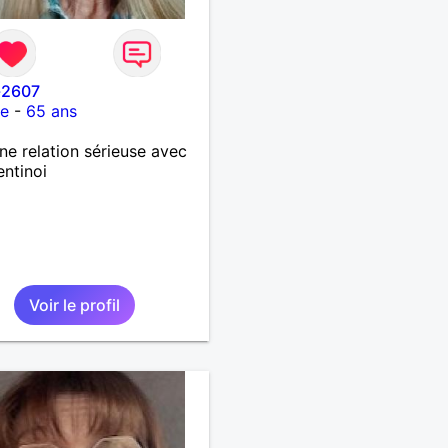
-2607
ce
-
65 ans
ne relation sérieuse avec
entinoi
Voir le profil