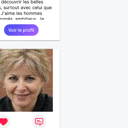
 découvrir les belles
, surtout avec celui que
. J'aime les hommes
ionnés, ambitieux. Je
che quelqu'un avec qui je
Voir le profil
is tout partager car j'ai
d'amour à donner.