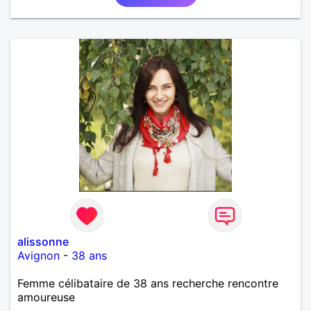
représentatrice de la Femme Divorcée Mal dans sa
peau. A bientôt.
alissonne
Avignon
-
38 ans
Femme célibataire de 38 ans recherche rencontre
amoureuse