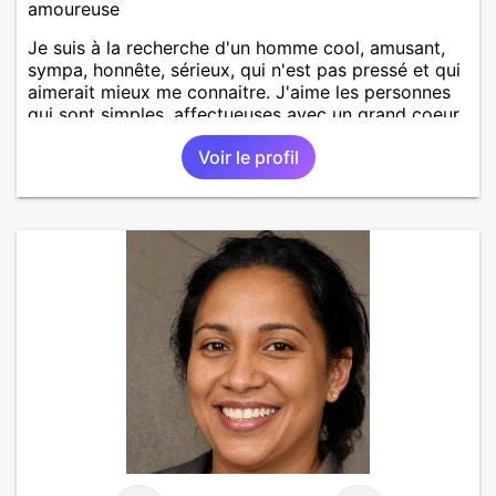
amoureuse
Je suis à la recherche d'un homme cool, amusant,
sympa, honnête, sérieux, qui n'est pas pressé et qui
aimerait mieux me connaitre. J'aime les personnes
qui sont simples, affectueuses avec un grand coeur.
Voir le profil