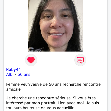
Ruby44
Albi
-
50 ans
Femme veuf/veuve de 50 ans recherche rencontre
amicale
Je cherche une rencontre sérieuse. Si vous êtes
intéressé par mon portrait. Lien avec moi. Je suis
toujours heureuse de vous accueillir.