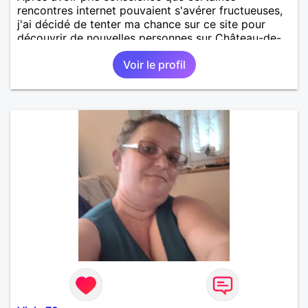
rencontres internet pouvaient s'avérer fructueuses,
j'ai décidé de tenter ma chance sur ce site pour
découvrir de nouvelles personnes sur Château-de-
Loir voire Le Mans ou La Flèche !
Voir le profil