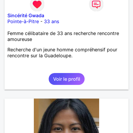
Sincérité Gwada
Pointe-à-Pitre
-
33 ans
Femme célibataire de 33 ans recherche rencontre
amoureuse
Recherche d'un jeune homme compréhensif pour
rencontre sur la Guadeloupe.
Voir le profil