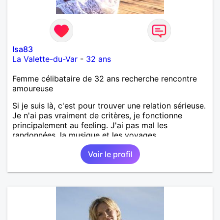
Isa83
La Valette-du-Var
-
32 ans
Femme célibataire de 32 ans recherche rencontre
amoureuse
Si je suis là, c'est pour trouver une relation sérieuse.
Je n'ai pas vraiment de critères, je fonctionne
principalement au feeling. J'ai pas mal les
randonnées, la musique et les voyages.
Voir le profil