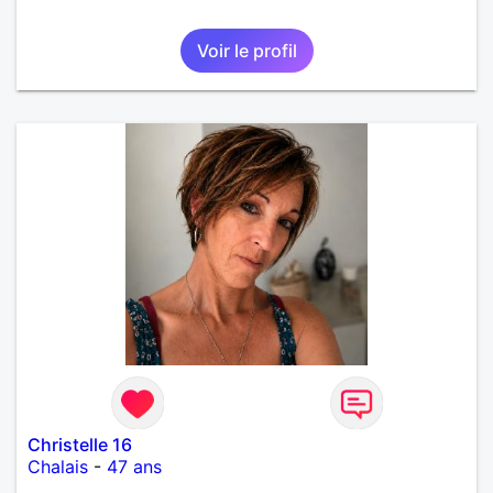
Voir le profil
Christelle 16
Chalais
-
47 ans