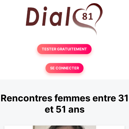
TESTER GRATUITEMENT
SE CONNECTER
Rencontres femmes entre 31
et 51 ans