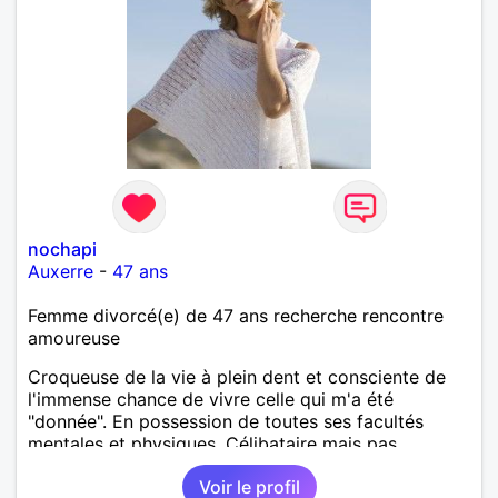
nochapi
Auxerre
-
47 ans
Femme divorcé(e) de 47 ans recherche rencontre
amoureuse
Croqueuse de la vie à plein dent et consciente de
l'immense chance de vivre celle qui m'a été
"donnée". En possession de toutes ses facultés
mentales et physiques. Célibataire mais pas
solitaire, je mène une vie bien remplie. Je ne suis
Voir le profil
pas sur ce site par dépit, ni en tant que