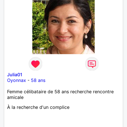
Julia01
Oyonnax
-
58 ans
Femme célibataire de 58 ans recherche rencontre
amicale
À la recherche d'un complice