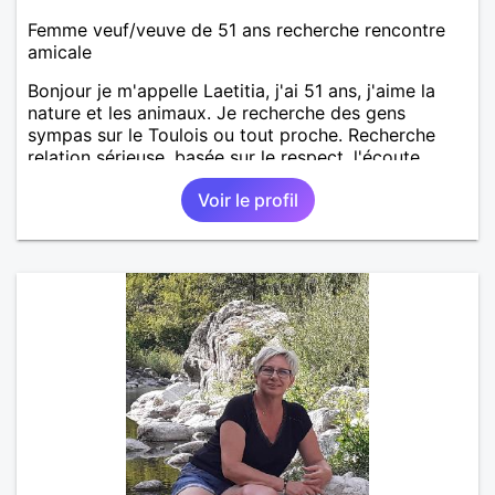
Femme veuf/veuve de 51 ans recherche rencontre
amicale
Bonjour je m'appelle Laetitia, j'ai 51 ans, j'aime la
nature et les animaux. Je recherche des gens
sympas sur le Toulois ou tout proche. Recherche
relation sérieuse, basée sur le respect, l'écoute,
l'attention, la sincérité, la fidélité.
Voir le profil