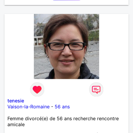
tenesie
Vaison-la-Romaine
-
56 ans
Femme divorcé(e) de 56 ans recherche rencontre
amicale