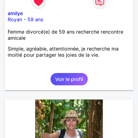
amilye
Royan
-
59 ans
Femme divorcé(e) de 59 ans recherche rencontre
amicale
Simple, agréable, attentionnée, je recherche ma
moitié pour partager les joies de la vie.
Voir le profil