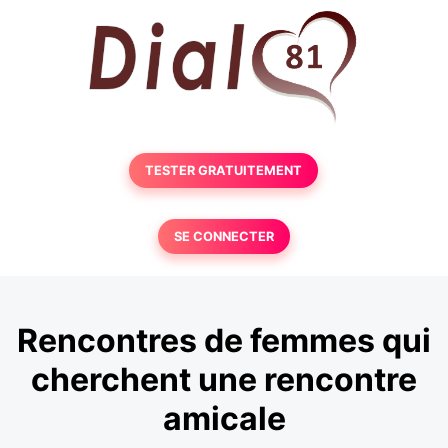
TESTER GRATUITEMENT
SE CONNECTER
Rencontres de femmes qui
cherchent une rencontre
amicale