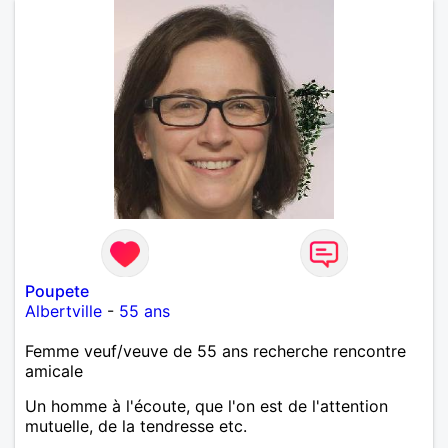
Poupete
Albertville
-
55 ans
Femme veuf/veuve de 55 ans recherche rencontre
amicale
Un homme à l'écoute, que l'on est de l'attention
mutuelle, de la tendresse etc.