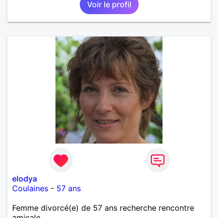
Voir le profil
elodya
Coulaines
-
57 ans
Femme divorcé(e) de 57 ans recherche rencontre
amicale