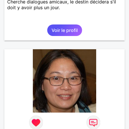
Cherche dialogues amicaux, le destin décidera s'il
doit y avoir plus un jour.
Voir le profil