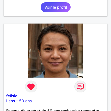
Voir le profil
felisia
Lens
-
50 ans
Femme divorcé(e) de 50 ans recherche rencontre