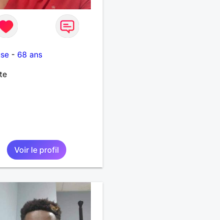
use
-
68 ans
te
Voir le profil