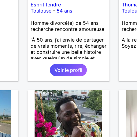
Esprit tendre
Thoma
Toulouse
-
54 ans
Toulo
Homme divorcé(e) de 54 ans
Homme
recherche rencontre amoureuse
recher
“À 50 ans, j’ai envie de partager
A la r
de vrais moments, rire, échanger
Soyez 
et construire une belle histoire
avec quelqu’un de simple et
sincère.”
Voir le profil