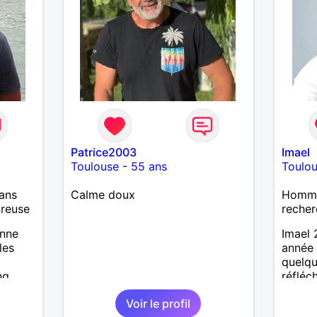
Patrice2003
Imael
Toulouse
-
55 ans
Toulo
ans
Calme doux
Homme 
ureuse
recher
onne
Imael 
les
année 
quelqu
ng
réfléc
et un v
Voir le profil
suis a