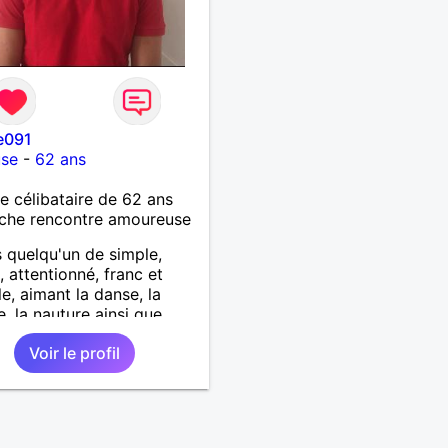
e091
use
-
62 ans
célibataire de 62 ans
che rencontre amoureuse
s quelqu'un de simple,
 attentionné, franc et
le, aimant la danse, la
, la nauture ainsi que
 les choses simples de la
Voir le profil
e suis à la recherche d'une
on amoureuse sérieuse et
e basée sur la confiance
espect.