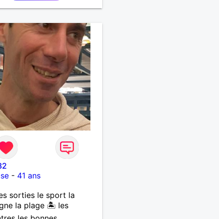
x et toujours prêt à
r. J’aime les discussions
des, les moments simples
stent en mémoire, et j’ai un
ens de l’humour qui détend
uations. Je suis attiré par
mmes mûres, celles qui ont
xpérience, de l’assurance et
égance naturelle. J’admire
rce tranquille, leur
té à aimer avec sincérité,
charme que seule la
té sait donner. Je cherche
lation basée sur la
cité, le respect et la vraie
ion, sans faux-semblants.
32
use
-
41 ans
es sorties le sport la
ne la plage 🏝️ les
tres les bonnes