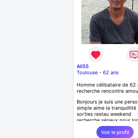
Ali55
Toulouse
-
62 ans
Homme célibataire de 62 
recherche rencontre amo
Bonjours je suis une pers
simple aime la tranquillité 
sorties restau weekend
recherche sérieux pour lo
terme
Voir le profil