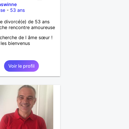
swinne
use
-
53 ans
 divorcé(e) de 53 ans
che rencontre amoureuse
echerche de l âme sœur !
les bienvenus
Voir le profil