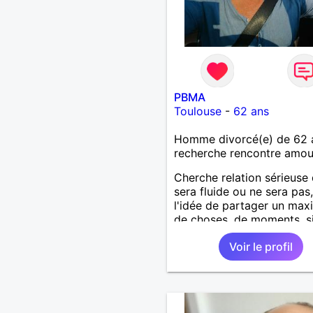
PBMA
Toulouse
-
62 ans
Homme divorcé(e) de 62 
recherche rencontre amo
Cherche relation sérieuse 
sera fluide ou ne sera pas
l'idée de partager un ma
de choses, de moments, s
pourquoi deux ?Tout ça d
Voir le profil
bonne humeur, le respect
mutuel, c'est du sérieux to
mais sans se prendre au s
Jeu périlleux pour certains
impossible pour d'autres , 