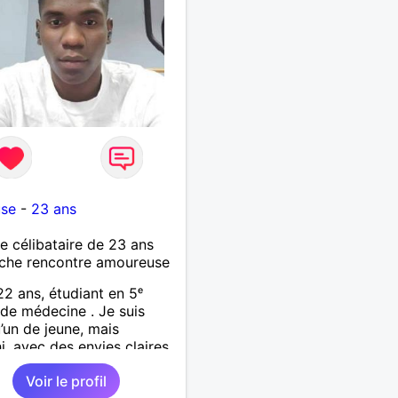
use
-
23 ans
célibataire de 23 ans
che rencontre amoureuse
22 ans, étudiant en 5ᵉ
de médecine . Je suis
’un de jeune, mais
hi, avec des envies claires
rai sens de la sincérité. Je
Voir le profil
ttentionné, respectueux,