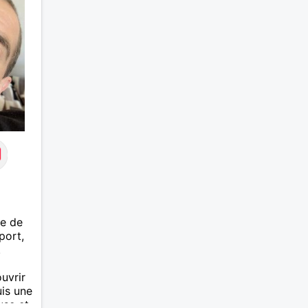
'il
rchant
s
sez
verre
nce,
me de
port,
.
uvrir
uis une
use et