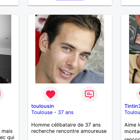
curieu
écoute
profon
qui re
vrai s
les sit
les fe
de l’e
une él
leur fo
capaci
et ce 
maturi
une re
compli
connex
toulousin
Tintin
Toulouse
-
37 ans
Toulo
Homme célibataire de 37 ans
Aime l
, mais
recherche rencontre amoureuse
montag
ec qui
rencon