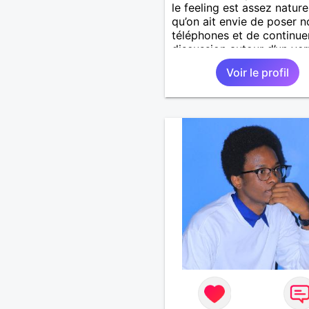
le feeling est assez nature
qu’on ait envie de poser n
téléphones et de continuer
discussion autour d’un verre
tu apprécies la franchise 
Voir le profil
tu préfères les souvenirs 
notifications, on devrait b
s’entendre... Place a la sé
et au plaisir! 😊 Bien à vou