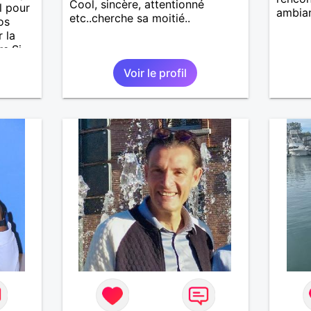
Cool, sincère, attentionné
l pour
ambia
etc..cherche sa moitié..
os
 la
. ​Si
et que
Voir le profil
aux
ien
duction
s