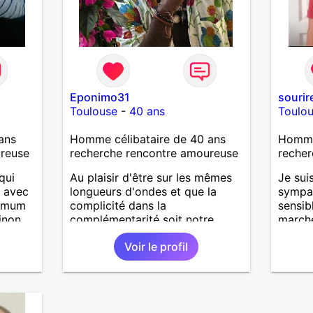
Eponimo31
sourir
Toulouse
-
40 ans
Toulo
ans
Homme célibataire de 40 ans
Homme 
ureuse
recherche rencontre amoureuse
recher
qui
Au plaisir d'être sur les mêmes
Je sui
, avec
longueurs d'ondes et que la
sympa,
ximum
complicité dans la
sensib
inon
complémentarité soit notre
marche
ans la
inimaginable complétude à
toutes
Voir le profil
durée indéterminée....
vie, j
ut ça,
relati
érieux.
durabl
,
et le r
la vie