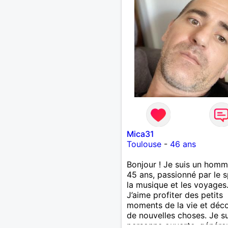
elle même est si sérieuse s
vous plaît, personnes che
même involontairement le
complications à tout, pas
mon profil. Vous voyez le 
à moitié plein en permane
goûtons le ensemble...🤗
Mica31
Toulouse
-
46 ans
Bonjour ! Je suis un hom
45 ans, passionné par le s
la musique et les voyages
J’aime profiter des petits
moments de la vie et déco
de nouvelles choses. Je s
personne ouverte, génére