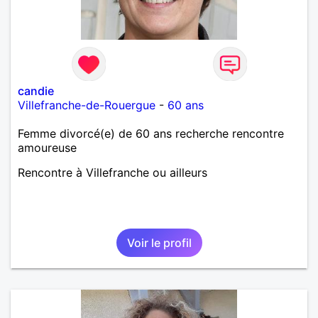
candie
Villefranche-de-Rouergue
-
60 ans
Femme divorcé(e) de 60 ans recherche rencontre
amoureuse
Rencontre à Villefranche ou ailleurs
Voir le profil