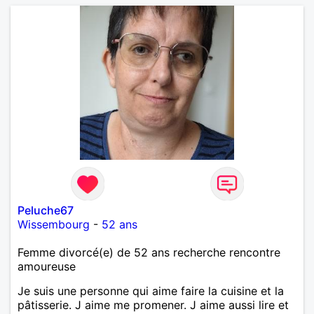
Peluche67
Wissembourg
-
52 ans
Femme divorcé(e) de 52 ans recherche rencontre
amoureuse
Je suis une personne qui aime faire la cuisine et la
pâtisserie. J aime me promener. J aime aussi lire et