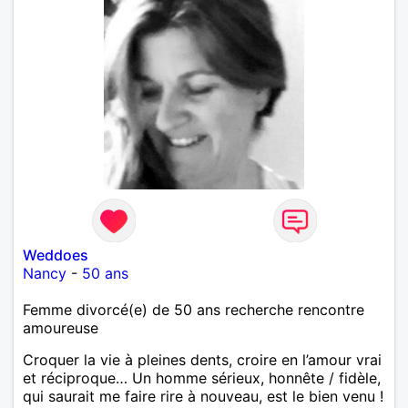
Weddoes
Nancy
-
50 ans
Femme divorcé(e) de 50 ans recherche rencontre
amoureuse
Croquer la vie à pleines dents, croire en l’amour vrai
et réciproque… Un homme sérieux, honnête / fidèle,
qui saurait me faire rire à nouveau, est le bien venu !