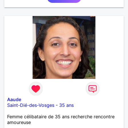
Aaude
Saint-Dié-des-Vosges
-
35 ans
Femme célibataire de 35 ans recherche rencontre
amoureuse