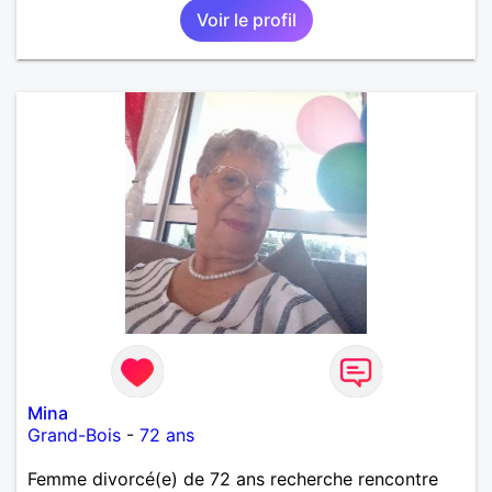
Voir le profil
Mina
Grand-Bois
-
72 ans
Femme divorcé(e) de 72 ans recherche rencontre