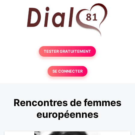
TESTER GRATUITEMENT
SE CONNECTER
Rencontres de femmes
européennes