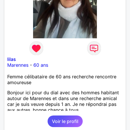
lilas
Marennes
-
60 ans
Femme célibataire de 60 ans recherche rencontre
amoureuse
Bonjour ici pour du dial avec des hommes habitant
autour de Marennes et dans une recherche amical
car je suis veuve depuis 1 an. Je ne répondrai pas
aux autres, bonne chance à tous.
Voir le profil