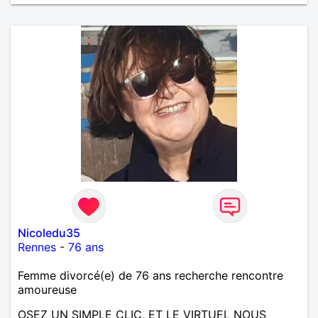
Nicoledu35
Rennes
-
76 ans
Femme divorcé(e) de 76 ans recherche rencontre
amoureuse
OSEZ UN SIMPLE CLIC, ET LE VIRTUEL NOUS