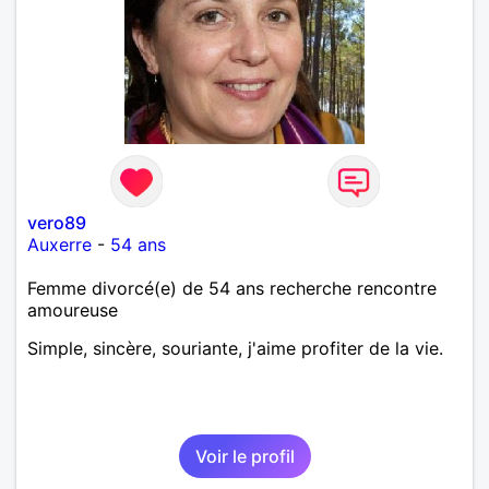
vero89
Auxerre
-
54 ans
Femme divorcé(e) de 54 ans recherche rencontre
amoureuse
Simple, sincère, souriante, j'aime profiter de la vie.
Voir le profil