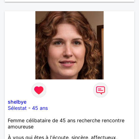
shelbye
Sélestat
-
45 ans
Femme célibataire de 45 ans recherche rencontre
amoureuse
À vous qui êtes à l'écoute, sincère, affectueux,