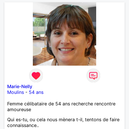
Marie-Nelly
Moulins
-
54 ans
Femme célibataire de 54 ans recherche rencontre
amoureuse
Qui es-tu, ou cela nous mènera t-il, tentons de faire
connaissance..