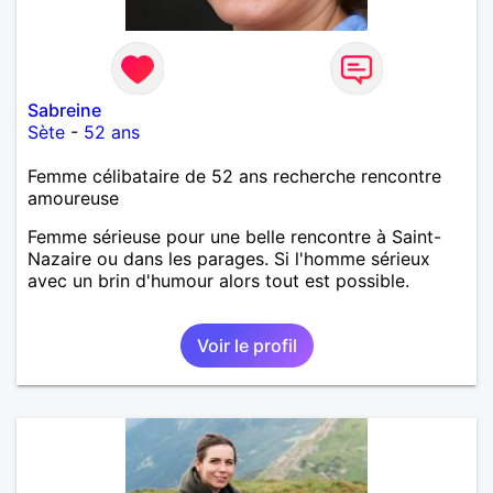
Sabreine
Sète
-
52 ans
Femme célibataire de 52 ans recherche rencontre
amoureuse
Femme sérieuse pour une belle rencontre à Saint-
Nazaire ou dans les parages. Si l'homme sérieux
avec un brin d'humour alors tout est possible.
Voir le profil