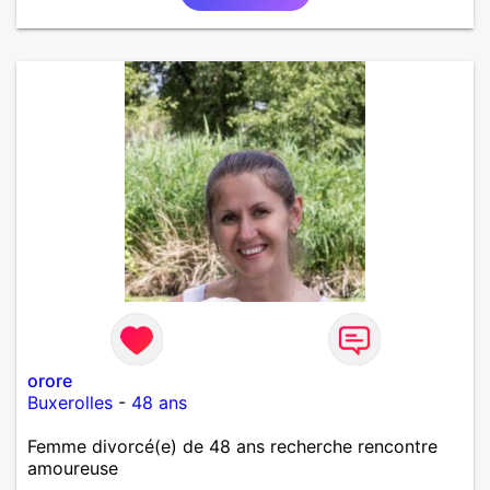
orore
Buxerolles
-
48 ans
Femme divorcé(e) de 48 ans recherche rencontre
amoureuse