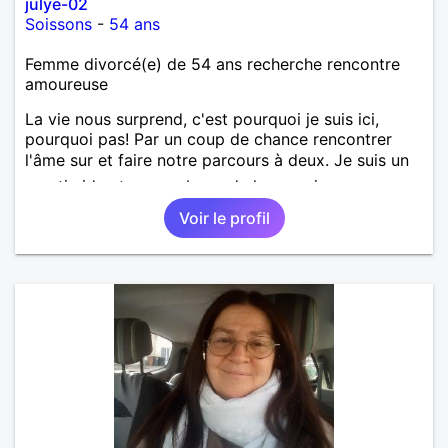
julye-02
Soissons
-
54 ans
Femme divorcé(e) de 54 ans recherche rencontre
amoureuse
La vie nous surprend, c'est pourquoi je suis ici,
pourquoi pas! Par un coup de chance rencontrer
l'âme sur et faire notre parcours à deux. Je suis un
peu timide et un peu bavarde lorsque je me sens
bien. J'attends de vos nouvelles.
Voir le profil