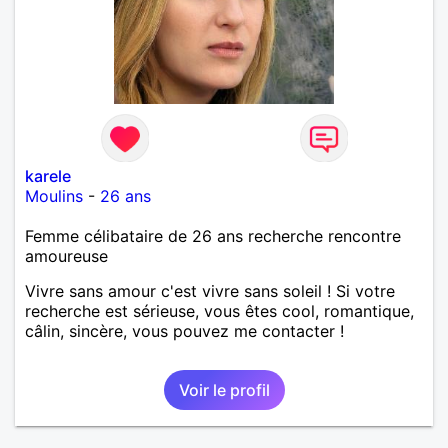
karele
Moulins
-
26 ans
Femme célibataire de 26 ans recherche rencontre
amoureuse
Vivre sans amour c'est vivre sans soleil ! Si votre
recherche est sérieuse, vous êtes cool, romantique,
câlin, sincère, vous pouvez me contacter !
Voir le profil