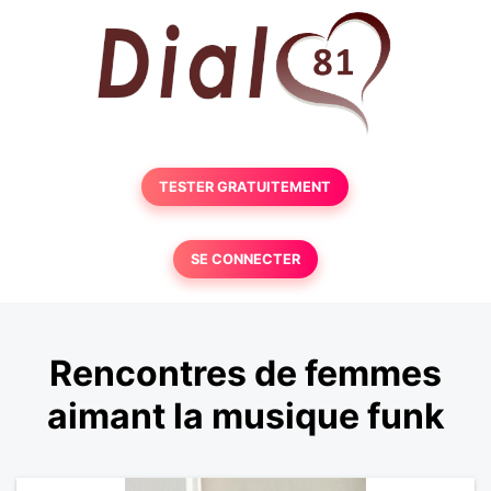
TESTER GRATUITEMENT
SE CONNECTER
Rencontres de femmes
aimant la musique funk