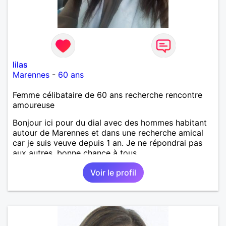
lilas
Marennes
-
60 ans
Femme célibataire de 60 ans recherche rencontre
amoureuse
Bonjour ici pour du dial avec des hommes habitant
autour de Marennes et dans une recherche amical
car je suis veuve depuis 1 an. Je ne répondrai pas
aux autres, bonne chance à tous.
Voir le profil