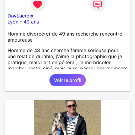
DavLacroix
Lyon
-
49 ans
Homme divorcé(e) de 49 ans recherche rencontre
amoureuse
Homme de 48 ans cherche femme sérieuse pour
une relation durable, j'aime la photographie que je
pratique, mais l'art en général, j'aime bricoler,
marcher, resto, ciné, mais aussi passer des moments
calme devant un bon film ou une série avec un
Voir le profil
plateau repas. le reste est à découvrir.