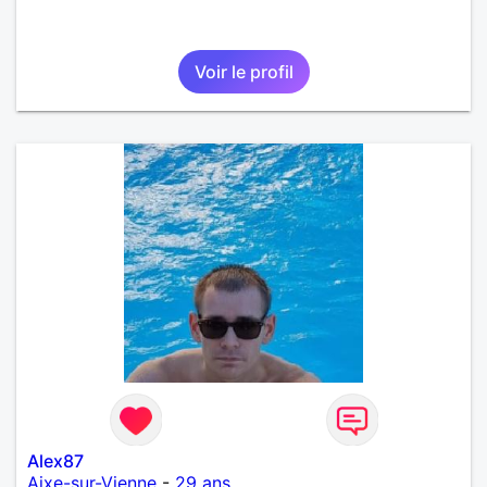
Voir le profil
Alex87
Aixe-sur-Vienne
-
29 ans