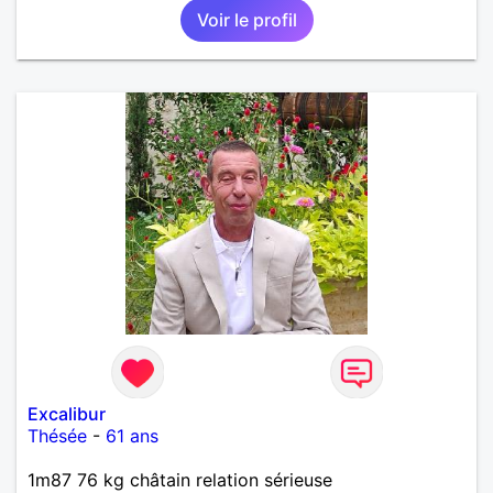
Voir le profil
pas aimer ;) Je suis quelqu'un d'humain, sociable
avec une pointe de taquinerie ;) Au plaisir :)
Excalibur
Thésée
-
61 ans
1m87 76 kg châtain relation sérieuse